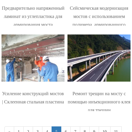
Предварительно напряженный
Сейсмическая модернизация
ламинат из углепластика для
мостов с использованием
армирования моста
полимера, армированного
углеродным волокном
Усиление конструкций мостов
Ремонт трещин на мосту с
| Склеенная стальная пластина
помощью инъекционного клея
для трещин
«
1
2
3
4
5
6
7
8
9
10
11