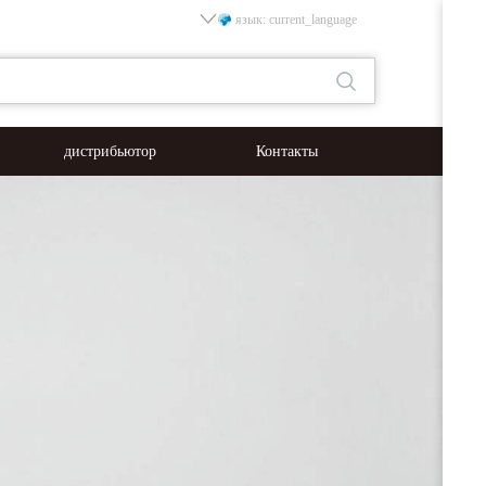
язык: current_language
дистрибьютор
Контакты