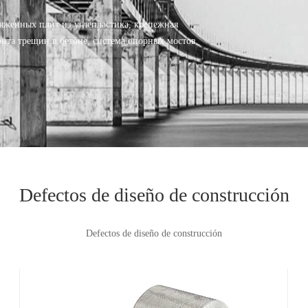
яженных плит из углепластика, крепежная
онта трещин в бетоне, система опорных мостов
Defectos de diseño de construcción
Defectos de diseño de construcción